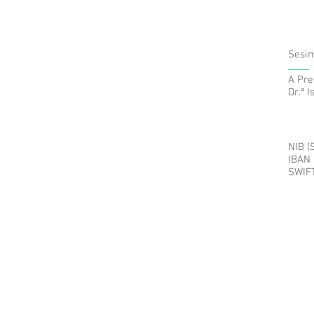
Sesim
A Pre
Dr.ª 
NIB (
IBAN
SWIF
© 2023 PRAVI - Projeto de Apoio a Vítimas