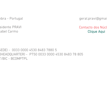
bra - Portugal
geral.pravi@gmai
sidente PRAVI
Contacto dos Núc
Isabel Carmo
Clique Aqui
SEDE) - 0033 0000 4530 8483 7880 5
 (HEADQUARTER) - PT50 0033 0000 4530 8483 78 805
T/BIC - BCOMPTPL
 Indefesas. Todos os direitos reservados.