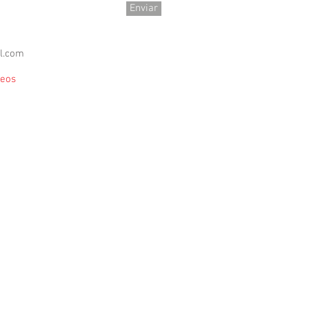
Enviar
l.com
leos