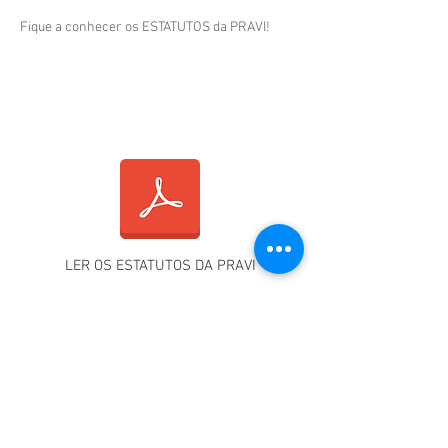
Fique a conhecer os ESTATUTOS da PRAVI!
LER OS ESTATUTOS DA PRAVI
SEJA SÓCIO DA PRAVI!
NIB (SEDE)
0033 0000 4530 8483
7880 5
-
IBAN (HEADQUARTER)
PT50
0033 0000
4530 8483
78 805 -
SWIFT/BIC